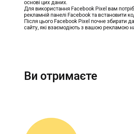
основі цих даних.
Для використання Facebook Pixel вам потріб
рекламній панелі Facebook та встановити код
Після цього Facebook Pixel почне збирати да
сайту, які взаємодіють з вашою рекламою н
Ви отримаєте
Відстеження конверсій.
Ретаргетинг.
Створення схожої аудиторії.
Використання додаткових інструментів реклам
Оптимізація Facebook-реклами за попередніми
Оптимізація Facebook-реклами під конкретні ді