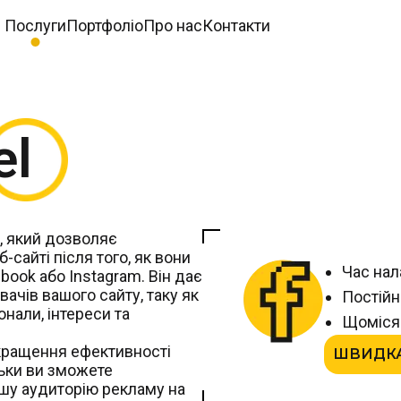
Послуги
Портфоліо
Про нас
Контакти
el
и, який дозволяє
-сайті після того, як вони
Час нал
ook або Instagram. Він дає
ачів вашого сайту, таку як
Постійн
конали, інтереси та
Щомісяч
кращення ефективності
ШВИДКА
льки ви зможете
ашу аудиторію рекламу на