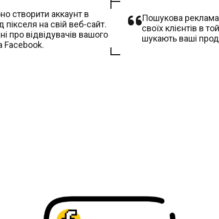
но створити аккаунт в
Пошукова реклама -
 пікселя на свій веб-сайт.
своїх клієнтів в т
ні про відвідувачів вашого
шукають ваші проду
а Facebook.
и на метрики Facebook.
 витратами.
ї.