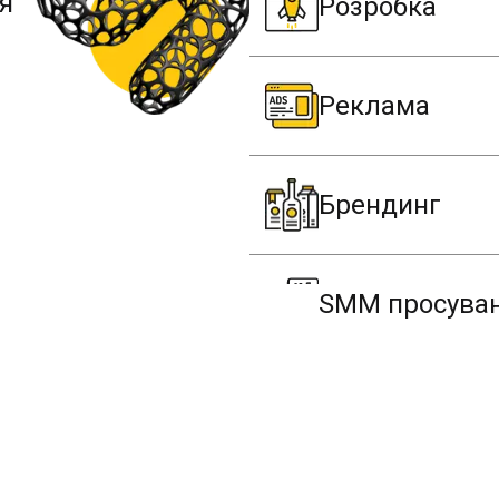
я
Розробка
Реклама
Брендинг
SMM просува