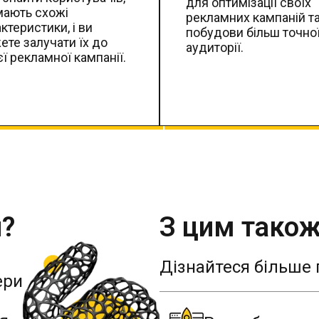
для оптимізації своїх
мають схожі
рекламних кампаній т
ктеристики, і ви
побудови більш точно
ете залучати їх до
аудиторії.
ї рекламної кампанії.
и?
З цим тако
Дізнайтеся більше 
ери