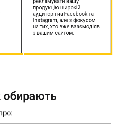
рекламувати вашу
а
продукцію широкій
ї
аудиторії на Facebook та
Instagram, але з фокусом
на тих, хто вже взаємодіяв
з вашим сайтом.
ж обирають
про: