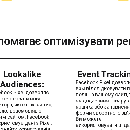
опомагає оптимізувати р
Lookalike
Event Tracki
Audiences:
Facebook Pixel дозвол
вам відслідковувати п
ebook Pixel дозволяє
події на вашому сайті, 
 створювати нові
як додавання товару 
торії, які схожі на тих,
кошика або заповненн
 вже взаємодіяв з
форми зворотного зв'я
им сайтом. Facebook
Ви можете
ристовує дані з Pixel,
використовувати ці да
 знайти користувачів,