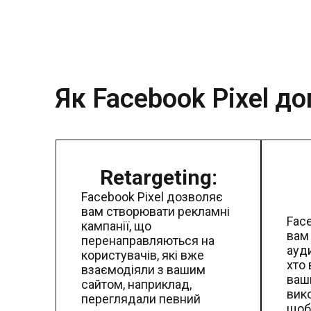
Як Facebook Pixel д
Retargeting:
Facebook Pixel дозволяє
вам створювати рекламні
Fac
кампанії, що
вам
перенаправляються на
ауди
користувачів, які вже
хто
взаємодіяли з вашим
ваш
сайтом, наприклад,
вико
переглядали певний
щоб