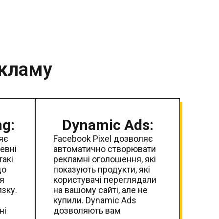
екламу
ng:
Dynamic Ads:
яє
Facebook Pixel дозволяє
евні
автоматично створювати
такі
рекламні оголошення, які
до
показують продукти, які
я
користувачі переглядали
зку.
на вашому сайті, але не
купили. Dynamic Ads
ні
дозволяють вам