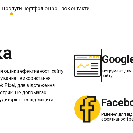
Послуги
Портфоліо
Про нас
Контакти
ка
Google
я оцінки ефективності сайту
Інструмент для 
сайту.
ування і використання
ok Pixel, для відстеження
метрик. Це допомагає
Facebo
аудиторією та підвищити
Рішення для від
ефективності р